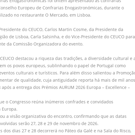
arias Enogastronómicas foi ontem apresentado às confrarias
nselho Europeu de Confrarias Enogastronómicas, durante o
alizado no restaurante O Mercado, em Lisboa.
Presidente do CEUCO, Carlos Martin Cosme, da Presidente da
ião de Lisboa, Carla Salsinha, e do Vice-Presidente do CEUCO para
ente da Comissão Organizadora do evento.
CEUCO destacou a riqueza das tradições, a diversidade cultural e 
em os povos europeus, sublinhando o papel de Portugal como
ventos culturais e turísticos. Para além disso salientou a Promoçã
imentar de qualidade, cuja antiguidade reporta há mais de mil ano
8 após a entrega dos Prémios AURUM 2026 Europa – Excellence –
que o Congresso reúna inúmeros confrades e convidados
a Europa.
ou a visão organizativa do encontro, confirmando que as datas
volvidas serão 27, 28 e 29 de novembro de 2026.
s dos dias 27 e 28 decorrerá no Páteo da Galé e na Sala do Risco,