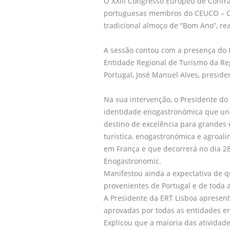
O XXIII Congresso Europeu de Confr
portuguesas membros do CEUCO – Co
tradicional almoço de “Bom Ano”, re
A sessão contou com a presença do 
Entidade Regional de Turismo da Reg
Portugal, José Manuel Alves, presid
Na sua intervenção, o Presidente do 
identidade enogastronómica que un
destino de excelência para grandes e
turística, enogastronómica e agroal
em França e que decorrerá no dia 2
Enogastronomic.
Manifestou ainda a expectativa de 
provenientes de Portugal e de toda 
A Presidente da ERT Lisboa apresent
aprovadas por todas as entidades en
Explicou que a maioria das atividade