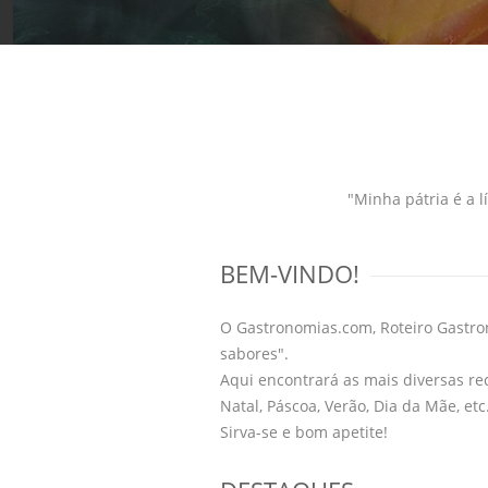
"Minha pátria é a 
BEM-VINDO!
O Gastronomias.com, Roteiro Gastron
sabores".
Aqui encontrará as mais diversas re
Natal, Páscoa, Verão, Dia da Mãe, etc
Sirva-se e bom apetite!