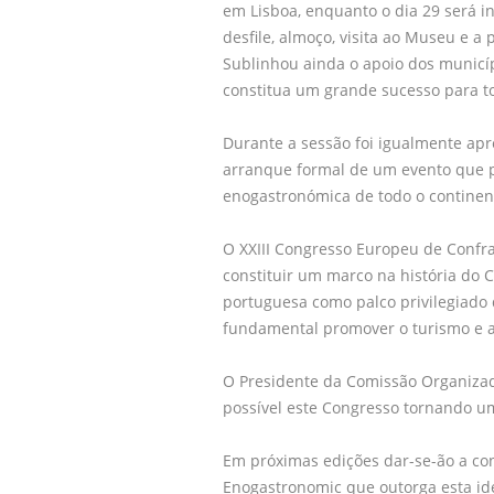
em Lisboa, enquanto o dia 29 será i
desfile, almoço, visita ao Museu e a
Sublinhou ainda o apoio dos municíp
constitua um grande sucesso para tod
Durante a sessão foi igualmente apr
arranque formal de um evento que pr
enogastronómica de todo o continen
O XXIII Congresso Europeu de Confra
constituir um marco na história do C
portuguesa como palco privilegiado
fundamental promover o turismo e a 
O Presidente da Comissão Organizad
possível este Congresso tornando 
Em próximas edições dar-se-ão a co
Enogastronomic que outorga esta id