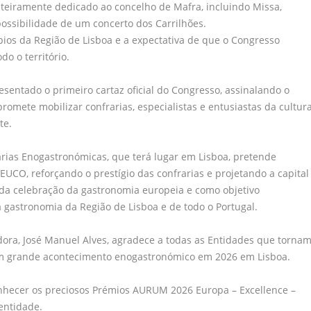
nteiramente dedicado ao concelho de Mafra, incluindo Missa,
 possibilidade de um concerto dos Carrilhões.
ios da Região de Lisboa e a expectativa de que o Congresso
o o território.
esentado o primeiro cartaz oficial do Congresso, assinalando o
omete mobilizar confrarias, especialistas e entusiastas da cultur
te.
rias Enogastronómicas, que terá lugar em Lisboa, pretende
EUCO, reforçando o prestígio das confrarias e projetando a capital
 da celebração da gastronomia europeia e como objetivo
gastronomia da Região de Lisboa e de todo o Portugal.
ora, José Manuel Alves, agradece a todas as Entidades que torna
um grande acontecimento enogastronómico em 2026 em Lisboa.
nhecer os preciosos Prémios AURUM 2026 Europa – Excellence –
entidade.