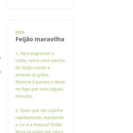
DICA
Feijão maravilha
1. Para engrossar o
a
caldo, retire uma concha
do feijão cozido e
o
amasse os grãos.
s
Retorne à panela e deixe
no fogo por mais alguns
minutos.
2. Quer que ele cozinhe
rapidamente, mantendo
a cor e a textura? Então
ferva os grãos por cinco